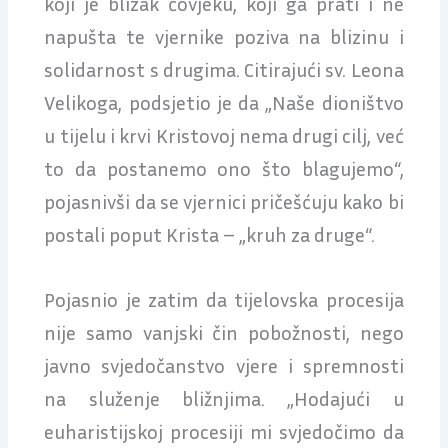
koji je blizak čovjeku, koji ga prati i ne
napušta te vjernike poziva na blizinu i
solidarnost s drugima. Citirajući sv. Leona
Velikoga, podsjetio je da „Naše dioništvo
u tijelu i krvi Kristovoj nema drugi cilj, već
to da postanemo ono što blagujemo“,
pojasnivši da se vjernici pričešćuju kako bi
postali poput Krista – „kruh za druge“.
Pojasnio je zatim da tijelovska procesija
nije samo vanjski čin pobožnosti, nego
javno svjedočanstvo vjere i spremnosti
na služenje bližnjima. „Hodajući u
euharistijskoj procesiji mi svjedočimo da