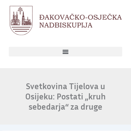
Skip
to
content
Svetkovina Tijelova u
Osijeku: Postati „kruh
sebedarja“ za druge