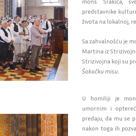
mons. Srakića, sv
predstavnike kultur
života na lokalnoj, r
Sa zahvalnošću je mo
Martina iz Strizivoj
Strizivojna koji su pr
Šokačku misu
.
U homiliji je mon
umornim i optere
predaju, da mu se p
nakon toga ih pozvao