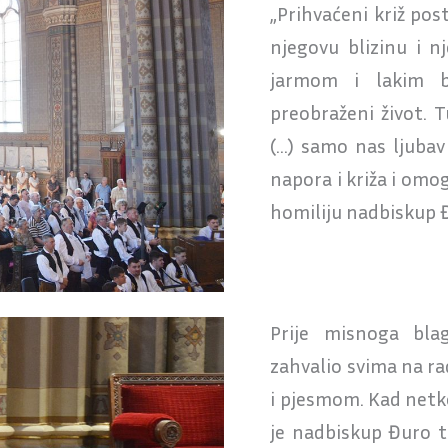
„Prihvaćeni križ post
njegovu blizinu i 
jarmom i lakim 
preobraženi život. T
(…) samo nas ljubav
napora i križa i omo
homiliju nadbiskup 
Prije misnoga bla
zahvalio svima na r
i pjesmom. Kad netko
je nadbiskup Đuro t