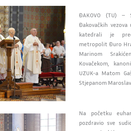
ĐAKOVO (TU) – S
Đakovačkih vezova u
katedrali je pre
metropolit Đuro Hr
Marinom Srakiće
Kovačekom, kanoni
UZUK-a Matom Gašp
Stjepanom Maroslavc
Na početku euhari
pozdravio sve sudi