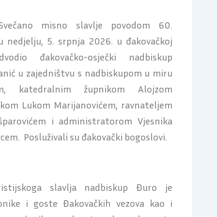
večano misno slavlje povodom 60.
 nedjelju, 5. srpnja 2026. u đakovačkoj
dvodio đakovačko-osječki nadbiskup
anić u zajedništvu s nadbiskupom u miru
m, katedralnim župnikom Alojzom
kom Lukom Marijanovićem, ravnateljem
arovićem i administratorom Vjesnika
em. Posluživali su đakovački bogoslovi.
stijskoga slavlja nadbiskup Đuro je
onike i goste Đakovačkih vezova kao i