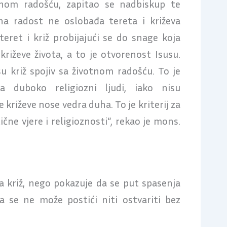
ot­nom radošću, zapitao se nadbiskup te
tna radost ne oslobađa tereta i križeva
teret i križ probijajući se do snage koja
križeve života, a to je otvorenost Isusu.
usu križ spojiv sa životnom radošću. To je
a duboko religiozni ljudi, iako nisu
e križeve nose vedra duha. To je kriterij za
čne vjere i religioznosti“, rekao je mons.
a križ, nego pokazuje da se put spasenja
a se ne može postići niti ostvariti bez