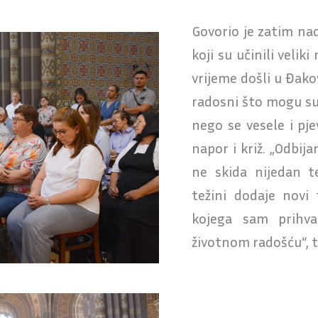
Govorio je zatim na
koji su učinili veliki
vrijeme došli u Đakov
radosni što mogu sud
nego se vesele i pje
napor i križ. „Odbij
ne skida nijedan t
težini dodaje novi 
kojega sam prihva
životnom radošću“, 