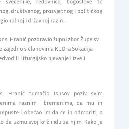
e svećenike, redovnice, bogoslove te
nog, društvenog, prosvjetnog i političkog
egionalnoj i državnoj razini.
ns. Hranić pozdravio župni zbor Župe sv.
ne zajedno s članovima KUD-a Šokadija
edvodili liturgijsko pjevanje i izveli
s. Hranić tumačio Isusov poziv svim
ćenima raznim bremenima, da mu ih
repuste i obećao im da će ih odmoriti, a
 da uzmu svoj križ i idu za njim. Kako je