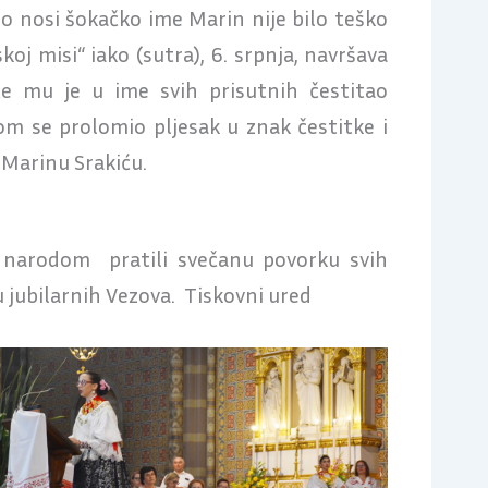
no nosi šokačko ime Marin nije bilo teško
koj misi“ iako (sutra), 6. srpnja, navršava
te mu je u ime svih prisutnih čestitao
m se prolomio pljesak u znak čestitke i
Marinu Srakiću.
s narodom pratili svečanu povorku svih
u jubilarnih Vezova. Tiskovni ured