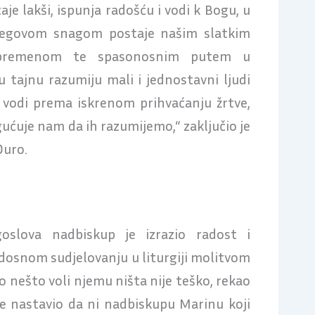
aje lakši, ispunja radošću i vodi k Bogu, u
njegovom snagom postaje našim slatkim
bremenom te spasonosnim putem u
u tajnu razumiju mali i jednostavni ljudi
 vodi prema iskrenom prihvaćanju žrtve,
gućuje nam da ih razumijemo,“ zaključio je
Đuro.
goslova nadbiskup je izrazio radost i
adosnom sudjelovanju u liturgiji molitvom
 nešto voli njemu ništa nije teško, rekao
e nastavio da ni nadbiskupu Marinu koji