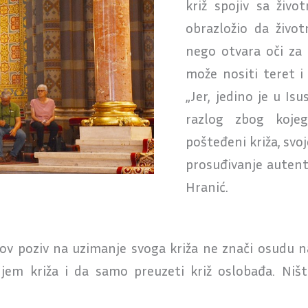
križ spojiv sa živ
obrazložio da živo
nego otvara oči za 
može nositi teret i 
„Jer, jedino je u Is
razlog zbog kojeg
pošteđeni križa, svoj
prosuđivanje autenti
Hranić.
ov poziv na uzimanje svoga križa ne znači osudu n
jem križa i da samo preuzeti križ oslobađa. Ništ