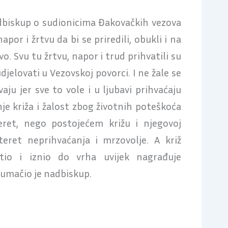
dbiskup o sudionicima Đakovačkih vezova
 napor i žrtvu da bi se priredili, obukli i na
o. Svu tu žrtvu, napor i trud prihvatili su
jelovati u Vezovskoj povorci. I ne žale se
vaju jer sve to vole i u ljubavi prihvaćaju
anje križa i žalost zbog životnih poteškoća
eret, nego postojećem križu i njegovoj
teret neprihvaćanja i mrzovolje. A križ
tio i iznio do vrha uvijek nagrađuje
tumačio je nadbiskup.