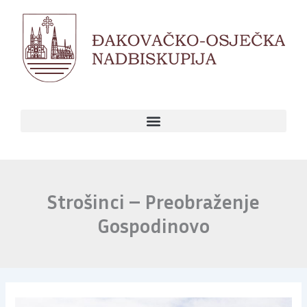
Skip
to
content
Strošinci – Preobraženje
Gospodinovo