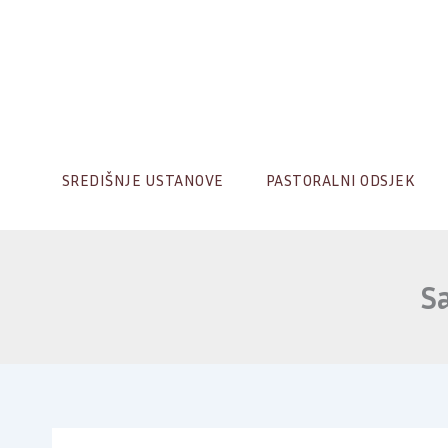
Skip
to
content
SREDIŠNJE USTANOVE
PASTORALNI ODSJEK
S