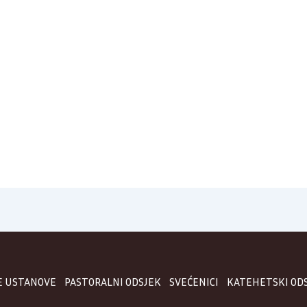
E USTANOVE
PASTORALNI ODSJEK
SVEĆENICI
KATEHETSKI OD