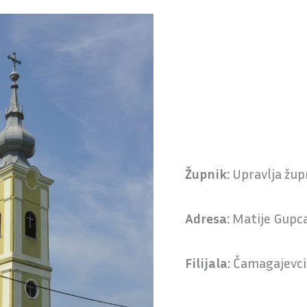
Župnik:
Upravlja žup
Adresa:
Matije Gupca
Filijala:
Čamagajevci