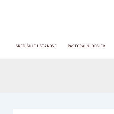
Skip
to
content
SREDIŠNJE USTANOVE
PASTORALNI ODSJEK