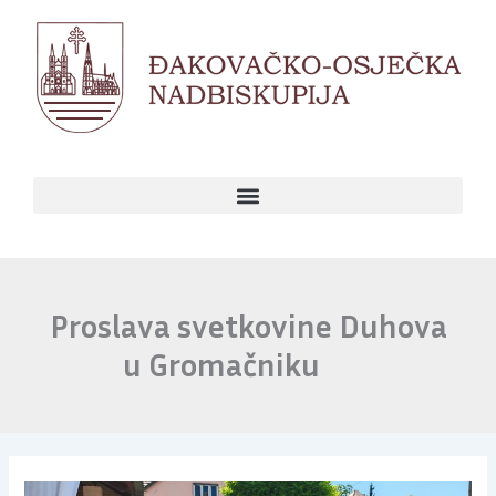
Skip
to
content
Proslava svetkovine Duhova
u Gromačniku