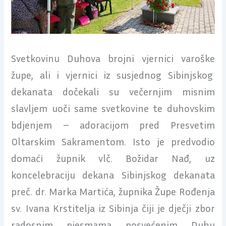
Svetkovinu Duhova brojni vjernici varoške
župe, ali i vjernici iz susjednog Sibinjskog
dekanata dočekali su večernjim misnim
slavljem uoči same svetkovine te duhovskim
bdjenjem – adoracijom pred Presvetim
Oltarskim Sakramentom. Isto je predvodio
domaći župnik vlč. Božidar Nađ, uz
koncelebraciju dekana Sibinjskog dekanata
preč. dr. Marka Martića, župnika Župe Rođenja
sv. Ivana Krstitelja iz Sibinja čiji je dječji zbor
radosnim pjesmama posvećenim Duhu