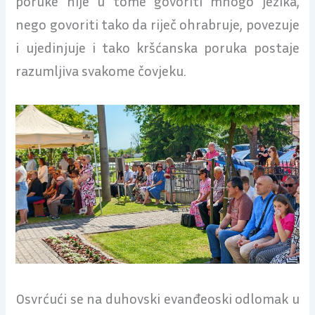
poruke nije u tome govoriti mnogo jezika,
nego govoriti tako da riječ ohrabruje, povezuje
i ujedinjuje i tako kršćanska poruka postaje
razumljiva svakome čovjeku.
Osvrćući se na duhovski evanđeoski odlomak u