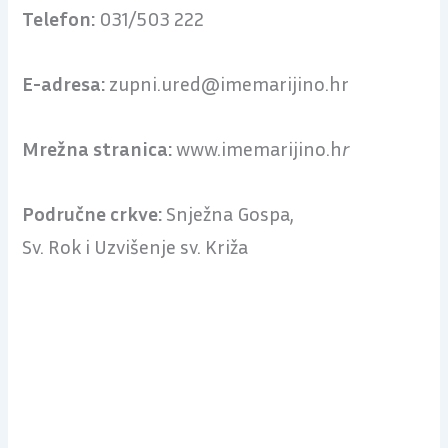
Telefon:
031/503 222
E-adresa:
zupni.ured@imemarijino.hr
Mrežna stranica:
www.imemarijino.h
r
Područne crkve:
Snježna Gospa,
Sv. Rok i Uzvišenje sv. Križa