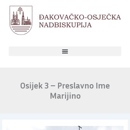
Skip
to
content
Osijek 3 – Preslavno Ime
Marijino