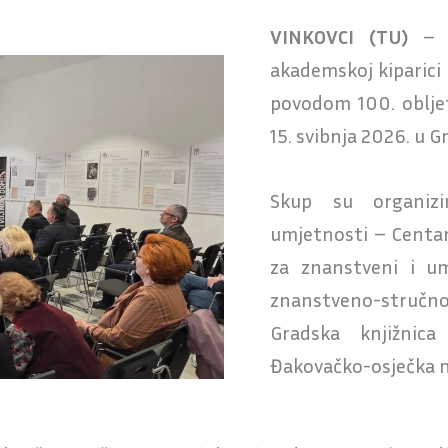
VINKOVCI (TU)
– Z
akademskoj kiparici 
povodom 100. obljet
15. svibnja 2026. u G
Skup su organizi
umjetnosti – Centar
za znanstveni i um
znanstveno-stručnog
Gradska knjižnica
Đakovačko-osječka na