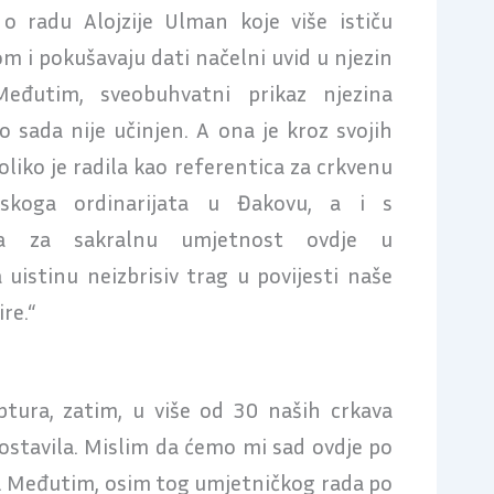
o radu Alojzije Ulman koje više ističu
m i pokušavaju dati načelni uvid u njezin
Međutim, sveobuhvatni prikaz njezina
o sada nije učinjen. A ona je kroz svojih
oliko je radila kao referentica za crkvenu
jskoga ordinarijata u Đakovu, a i s
jea za sakralnu umjetnost ovdje u
 uistinu neizbrisiv trag u povijesti naše
ire.“
ptura, zatim, u više od 30 naših crkava
e ostavila. Mislim da ćemo mi sad ovdje po
sa. Međutim, osim tog umjetničkog rada po