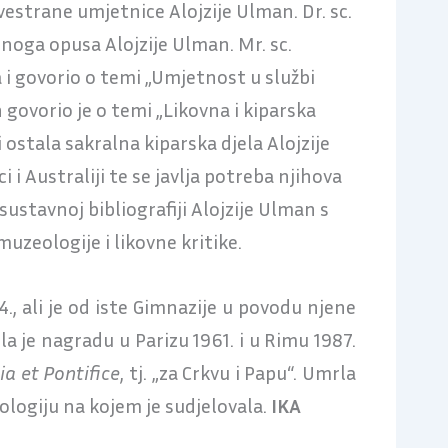
vestrane umjetnice Alojzije Ulman. Dr. sc.
lnoga opusa Alojzije Ulman. Mr. sc.
a i govorio o temi „Umjetnost u službi
 govorio je o temi „Likovna i kiparska
 ostala sakralna kiparska djela Alojzije
i i Australiji te se javlja potreba njihova
sustavnoj bibliografiji Alojzije Ulman s
uzeologije i likovne kritike.
4., ali je od iste Gimnazije u povodu njene
a je nagradu u Parizu 1961. i u Rimu 1987.
ia et Pontifice
, tj. „za Crkvu i Papu“. Umrla
ologiju na kojem je sudjelovala.
IKA