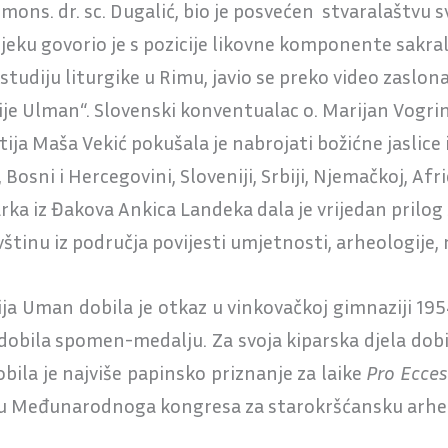
mons. dr. sc. Dugalić, bio je posvećen stvaralaštvu s
ijeku govorio je s pozicije likovne komponente sakra
studiju liturgike u Rimu, javio se preko video zaslon
zije Ulman“. Slovenski konventualac o. Marijan Vogrin
ija Maša Vekić pokušala je nabrojati božićne jaslice i
osni i Hercegovini, Sloveniji, Srbiji, Njemačkoj, Afric
arka iz Đakova Ankica Landeka dala je vrijedan prilog 
tinu iz područja povijesti umjetnosti, arheologije, m
ija Uman dobila je otkaz u vinkovačkoj gimnaziji 195
 dobila spomen-medalju. Za svoja kiparska djela dobil
obila je najviše papinsko priznanje za laike
Pro Ecces
ijeku Međunarodnoga kongresa za starokršćansku arhe