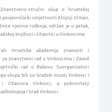
nanstveno-stručni skup o hrvatskoj
i povjesničarki umjetnosti Alojziji Ulman,
nice njezina rođenja, održan je u petak,
radskoj knjižnici i čitaonici u Vinkovcima.
rali Hrvatska akademija znanosti i
 za znanstveni rad u Vinkovcima i Zavod
jetnički rad u Đakovu. Suorganizatori
a skupa bili su Gradski muzej Vinkovci i
 i čitaonica Vinkovci, a pokrovitelji
dbiskupija i Grad Vinkovci.