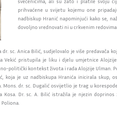
svećenicima, ali su zato i platile svoju ci
prihvaćene u svijetu kojemu one pripadaju
nadbiskup Hranić napominjući kako se, naž
dovoljno vrednovati ni u crkvenim redovima“
r. sc. Anica Bilić, sudjelovalo je više predavača koji
a Vekić pristupila je liku i djelu umjetnice Alojz
eno-politički kontekst života i rada Alojzije Ulman
, koja je uz nadbiskupa Hranića inicirala skup, osv
ns. dr. sc. Dugalić osvijetlio je trag u korespode
 Kosa. Dr. sc. A. Bilić istražila je njezin doprino
. Poliona.