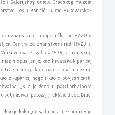
itelj Galerijskog odjela Gradskog muzeja
arstvo Josip Barišić i uime Vukovarsko-
da za znanstveni i umjetnički rad HAZU u
teljica Centra za znanstveni rad HAZU u
u Vinkovcima 17. svibnja 1926., a ovaj skup
njezin opus jer je, kao hrvatska kiparica,
ni trag u europskim razmjerima, a njezine
ao o kiparici, nego i kao o povjesničarki
zahvalna. „Bila je žena u patrijarhalnom
 submisivan položaj“, rekla je dr. sc. Bilić.
ć rekao je kako „do sada postoje samo dvije