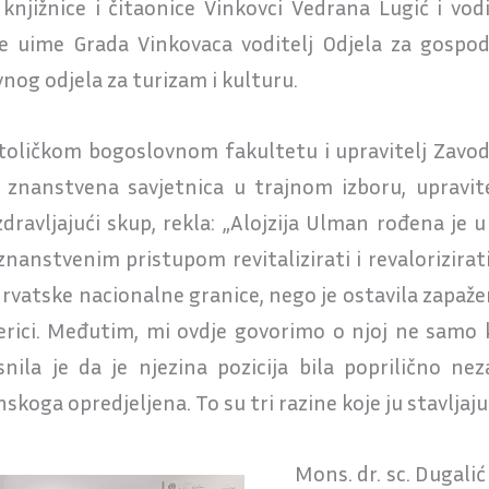
 knjižnice i čitaonice Vinkovci Vedrana Lugić i vod
te uime Grada Vinkovaca voditelj Odjela za gospod
nog odjela za turizam i kulturu.
atoličkom bogoslovnom fakultetu i upravitelj Zavo
i znanstvena savjetnica u trajnom izboru, upravi
zdravljajući skup, rekla: „Alojzija Ulman rođena je 
anstvenim pristupom revitalizirati i revalorizirati 
rvatske nacionalne granice, nego je ostavila zapaže
Americi. Međutim, mi ovdje govorimo o njoj ne samo k
asnila je da je njezina pozicija bila poprilično ne
nskoga opredjeljena. To su tri razine koje ju stavljaju u
Mons. dr. sc. Dugali