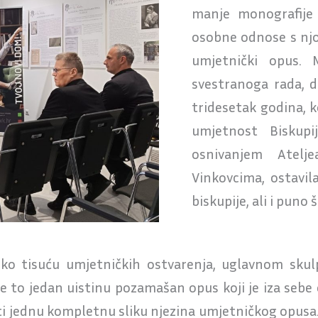
manje monografije 
osobne odnose s njo
umjetnički opus. 
svestranoga rada, d
tridesetak godina, k
umjetnost Biskupi
osnivanjem Atel
Vinkovcima, ostavila
biskupije, ali i puno š
reko tisuću umjetničkih ostvarenja, uglavnom skul
a je to jedan uistinu pozamašan opus koji je iza seb
viti jednu kompletnu sliku njezina umjetničkog opu