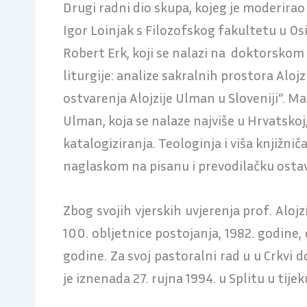
Drugi radni dio skupa, kojeg je moderirao 
Igor Loinjak s Filozofskog fakultetu u Os
Robert Erk, koji se nalazi na doktorskom 
liturgije: analize sakralnih prostora Aloj
ostvarenja Alojzije Ulman u Sloveniji“.
Mat
Ulman, koja se nalaze najviše u Hrvatskoj, B
katalogiziranja. Teologinja i viša knjižnič
naglaskom na pisanu i prevodilačku ostavš
Zbog svojih vjerskih uvjerenja prof. Alojz
100. obljetnice postojanja, 1982. godine,
godine. Za svoj pastoralni rad u u Crkvi d
je iznenada 27. rujna 1994. u Splitu u t