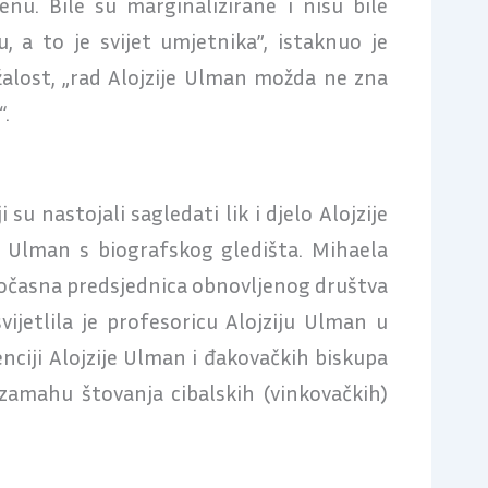
jenu. Bile su marginalizirane i nisu bile
, a to je svijet umjetnika”, istaknuo je
alost, „rad Alojzije Ulman možda ne zna
.
 su nastojali sagledati lik i djelo Alojzije
ije Ulman s biografskog gledišta. Mihaela
. Počasna predsjednica obnovljenog društva
ijetlila je profesoricu Alojziju Ulman u
nciji Alojzije Ulman i đakovačkih biskupa
s zamahu štovanja cibalskih (vinkovačkih)