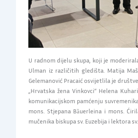
U radnom dijelu skupa, koji je moderirala d
Ulman iz različitih gledišta. Matija Maš
Gelemanović Pracaić osvijetlila je društv
„Hrvatska žena Vinkovci“ Helena Kuharić
komunikacijskom pamćenju suvremenika. Mo
mons. Stjepana Bȁuerleina i mons. Ćirila
mučenika biskupa sv. Euzebija i lektora sv