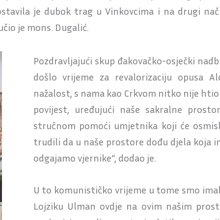
ostavila je dubok trag u Vinkovcima i na drugi nači
učio je mons. Dugalić.
Pozdravljajući skup đakovačko-osječki nadb
došlo vrijeme za revalorizaciju opusa Al
nažalost, s nama kao Crkvom nitko nije htio
povijest, uređujući naše sakralne prosto
stručnom pomoći umjetnika koji će osmisli
trudili da u naše prostore dođu djela koja i
odgajamo vjernike“, dodao je.
U to komunističko vrijeme u tome smo imali
Lojziku Ulman ovdje na ovim našim prost