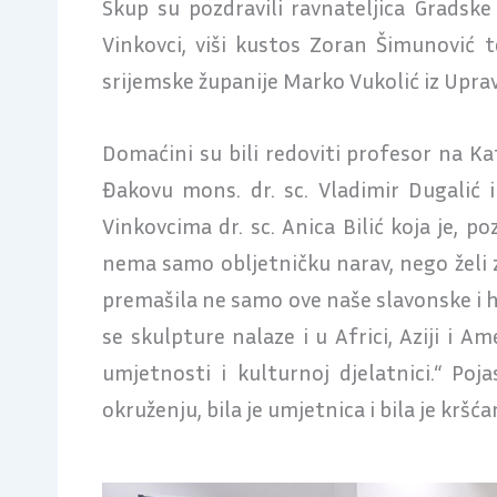
Skup su pozdravili ravnateljica Gradske
Vinkovci, viši kustos Zoran Šimunović 
srijemske županije Marko Vukolić iz Uprav
Domaćini su bili redoviti profesor na K
Đakovu mons. dr. sc. Vladimir Dugalić 
Vinkovcima dr. sc. Anica Bilić koja je, po
nema samo obljetničku narav, nego želi zn
premašila ne samo ove naše slavonske i h
se skulpture nalaze i u Africi, Aziji i 
umjetnosti i kulturnoj djelatnici.“ Poj
okruženju, bila je umjetnica i bila je kršća