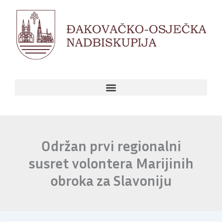
Skip
to
content
Održan prvi regionalni
susret volontera Marijinih
obroka za Slavoniju