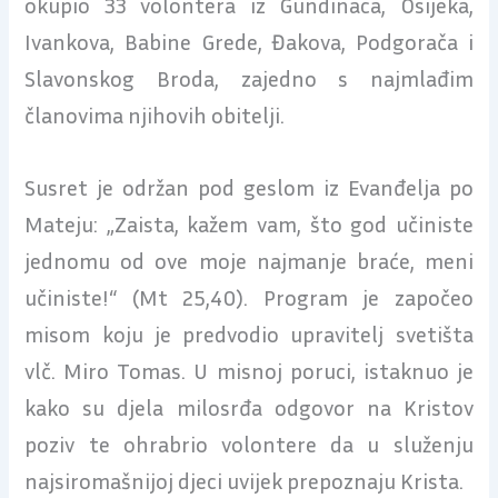
okupio 33 volontera iz Gundinaca, Osijeka,
Ivankova, Babine Grede, Đakova, Podgorača i
Slavonskog Broda, zajedno s najmlađim
članovima njihovih obitelji.
Susret je održan pod geslom iz Evanđelja po
Mateju: „Zaista, kažem vam, što god učiniste
jednomu od ove moje najmanje braće, meni
učiniste!“ (Mt 25,40). Program je započeo
misom koju je predvodio upravitelj svetišta
vlč. Miro Tomas. U misnoj poruci, istaknuo je
kako su djela milosrđa odgovor na Kristov
poziv te ohrabrio volontere da u služenju
najsiromašnijoj djeci uvijek prepoznaju Krista.