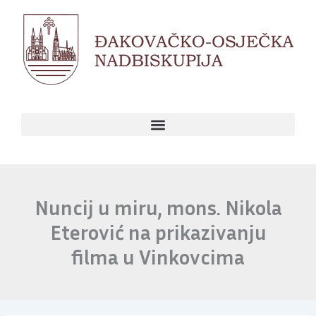
Skip
to
content
Nuncij u miru, mons. Nikola
Eterović na prikazivanju
filma u Vinkovcima