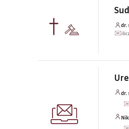
Sud
dr.
ili
Ure
dr.
Nik