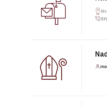
Str
031
Nad
mon