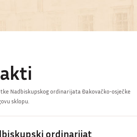
takti
tke Nadbiskupskog ordinarijata Đakovačko-osječke
govu sklopu.
biskupski ordinarijat