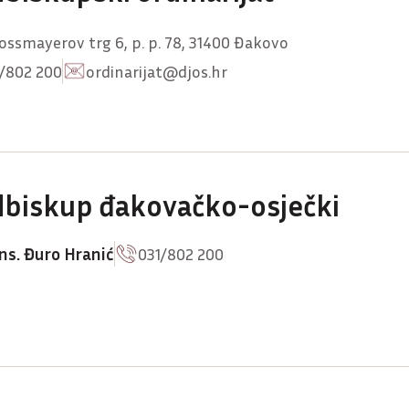
ossmayerov trg 6, p. p. 78, 31400 Đakovo
/802 200
ordinarijat@djos.hr
biskup đakovačko-osječki
s. Đuro Hranić
031/802 200