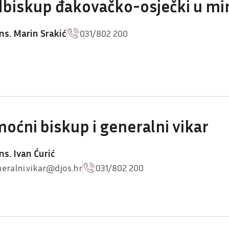
biskup đakovačko-osječki u mi
s. Marin Srakić
031/802 200
oćni biskup i generalni vikar
s. Ivan Ćurić
eralni.vikar@djos.hr
031/802 200