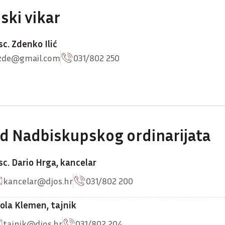
ski vikar
 sc. Zdenko Ilić
czde@gmail.com
031/802 250
d Nadbiskupskog ordinarijata
 sc. Dario Hrga, kancelar
kancelar@djos.hr
031/802 200
ola Klemen, tajnik
tajnik@djos.hr
031/802 204