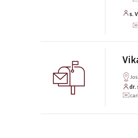
s. 
Vik
Jos
dr.
car