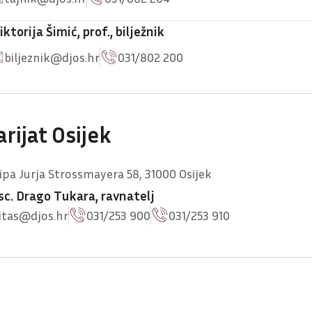
Viktorija Šimić, prof., bilježnik
biljeznik@djos.hr
031/802 200
arijat Osijek
ipa Jurja Strossmayera 58, 31000 Osijek
 sc. Drago Tukara, ravnatelj
itas@djos.hr
031/253 900
031/253 910