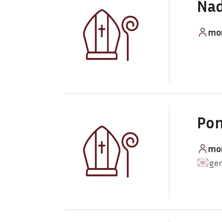
Nad
mon
Pom
mon
gen