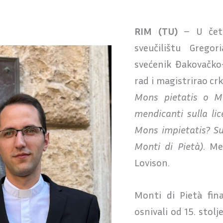
RIM (TU)
– U četv
sveučilištu Grego
svećenik Đakovačko-
rad i magistrirao cr
Mons pietatis o Mo
mendicanti sulla li
Mons impietatis? S
Monti di Pietà)
. Me
Lovison.
Monti di Pietà fina
osnivali od 15. stolj