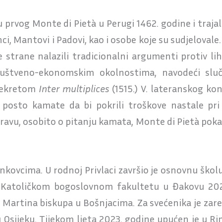
rvog Monte di Pietà u Perugi 1462. godine i trajala 
nci, Mantovi i Padovi, kao i osobe koje su sudjelov
e strane nalazili tradicionalni argumenti protiv li
uštveno-ekonomskim okolnostima, navodeći sluč
 Dekretom
Inter multiplices
(1515.) V. lateranskog ko
5 posto kamate da bi pokrili troškove nastale pri 
pravu, osobito o pitanju kamata, Monte di Pietà pok
Vinkovcima. U rodnoj Privlaci završio je osnovnu škol
a Katoličkom bogoslovnom fakultetu u Đakovu 2021
 Martina biskupa u Bošnjacima. Za svećenika je zare
u Osijeku. Tijekom ljeta 2023. godine upućen je u Ri