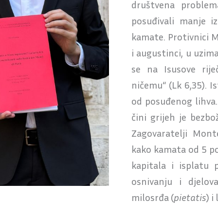
društvena problem
posuđivali manje i
kamate. Protivnici 
i augustinci, u uzima
se na Isusove rije
ničemu“ (Lk 6,35). I
od posuđenog lihva. 
čini grijeh je bezbo
Zagovaratelji Monte
kako kamata od 5 po
kapitala i isplatu
osnivanju i djelo
milosrđa (
pietatis
) 