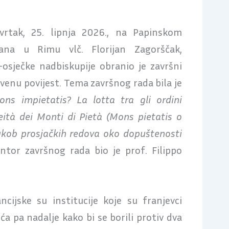
rtak, 25. lipnja 2026., na Papinskom
riana u Rimu vlč. Florijan Zagorščak,
osječke nadbiskupije obranio je završni
kvenu povijest. Tema završnog rada bila je
ns impietatis? La lotta tra gli ordini
ceità dei Monti di Pietà (Mons pietatis o
ukob prosjačkih redova oko dopuštenosti
ntor završnog rada bio je prof. Filippo
ncijske su institucije koje su franjevci
eća pa nadalje kako bi se borili protiv dva