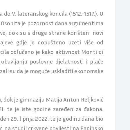
do V. lateranskog koncila (1512.-1517.). U
ale. Osobita je pozornost dana argumentima
hve, dok su s druge strane korišteni novi
ajeve gdje je dopušteno uzeti više od
ncila odlučeno je kako aktivnost Monti di
obavljanju poslovne djelatnosti i plaće
azali su da je moguće uskladiti ekonomske
u, dok je gimnaziju Matija Antun Reljković
. te je iste godine zaređen za đakona.
đen 29. lipnja 2022. te je godinu dana bio
m na studij crkvene povijesti na Papinsko