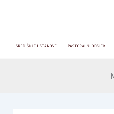
Skip
to
content
SREDIŠNJE USTANOVE
PASTORALNI ODSJEK
M