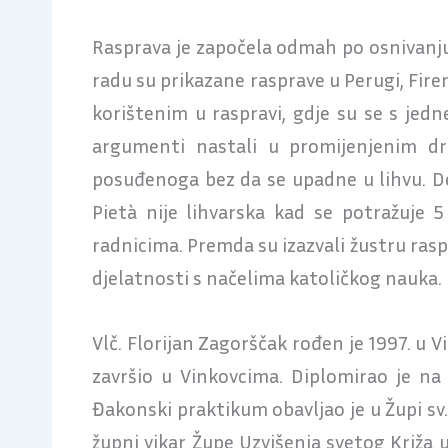
Rasprava je započela odmah po osnivanju p
radu su prikazane rasprave u Perugi, Fire
korištenim u raspravi, gdje su se s jedn
argumenti nastali u promijenjenim dr
posuđenoga bez da se upadne u lihvu.
Pietà nije lihvarska kad se potražuje 
radnicima. Premda su izazvali žustru ras
djelatnosti s načelima katoličkog nauka.
Vlč. Florijan Zagorščak rođen je 1997. u 
završio u Vinkovcima. Diplomirao je n
Đakonski praktikum obavljao je u Župi sv.
župni vikar Župe Uzvišenja svetog Križa 