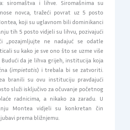
a: siromaštva i lihve. Siromašnima su
znose novca, tražeći povrat uz 5 posto
Montea, koji su uglavnom bili dominikanci
nju tih 5 posto vidjeli su lihvu, pozivajući
či „pozajmljujte ne nadajuć se odatle
sticali su kako je sve ono što se uzme više
Budući da je lihva grijeh, institucija koja
žna (
impietatis
) i trebala bi se zatvoriti.
a branili su ovu instituciju pravdajući
sto služi isključivo za očuvanje početnog
 plaće radnicima, a nikako za zaradu. U
vanju Montea vidjeli su konkretan čin
i ljubavi prema bližnjemu.