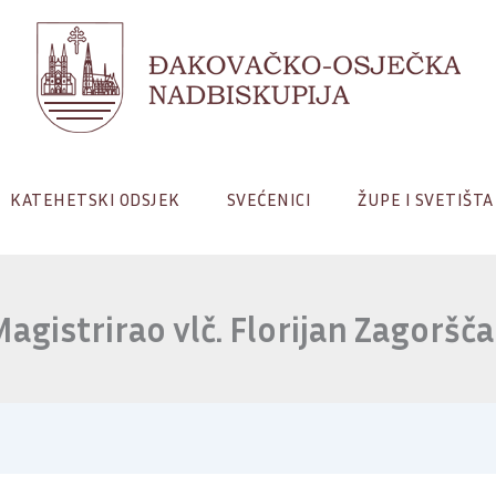
KATEHETSKI ODSJEK
SVEĆENICI
ŽUPE I SVETIŠTA
agistrirao vlč. Florijan Zagoršč