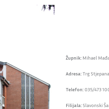
Župnik:
Mihael Mađa
Adresa:
Trg Stjepana
Telefon:
035/473 10
Filijala:
Slavonski Š