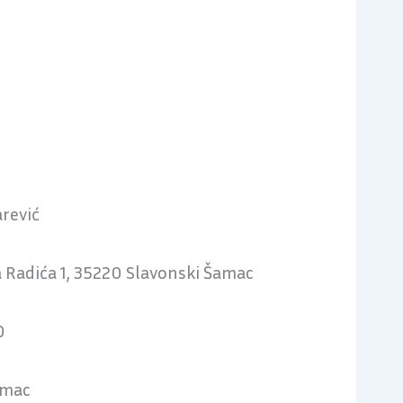
rević
 Radića 1, 35220 Slavonski Šamac
0
amac