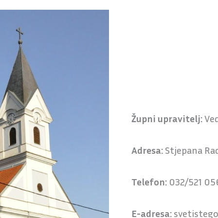
Župni upravitelj:
Ved
Adresa:
Stjepana Rad
Telefon:
032/521 05
E-adresa:
svetisteg