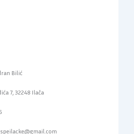
ran Bilić
ića 7, 32248 Ilača
6
ospeilacke@gmail.com