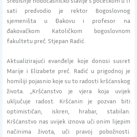
Središnje hodočasničko slavlje s početkom u 11
sati predvodio je rektor Bogoslovnog
sjemeništa u Đakovu i profesor na
đakovačkom Katoličkom bogoslovnom
fakultetu preč. Stjepan Radić.
Aktualizirajući evanđelje koje donosi susret
Marije i Elizabete preč. Radić u prigodnoj je
homiliji pojasnio koje su to radosti kršćanskog
života. „Kršćanstvo je vjera koja uvijek
uključuje radost. Kršćanin je pozvan biti
optimističan, iskren, hrabar, stabilan.
Kršćanstvo nas uvijek iznova uči onim lijepim
načinima života, uči pravoj pobožnosti.