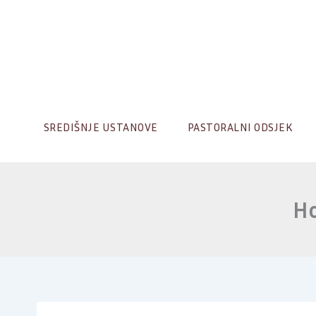
Skip
to
content
SREDIŠNJE USTANOVE
PASTORALNI ODSJEK
Ho