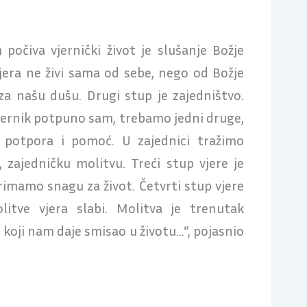
 počiva vjernički život je slušanje Božje
 vjera ne živi sama od sebe, nego od Božje
 za našu dušu. Drugi stup je zajedništvo.
vjernik potpuno sam, trebamo jedni druge,
 potpora i pomoć. U zajednici tražimo
 zajedničku molitvu. Treći stup vjere je
primamo snagu za život. Četvrti stup vjere
litve vjera slabi. Molitva je trenutak
koji nam daje smisao u životu…“, pojasnio