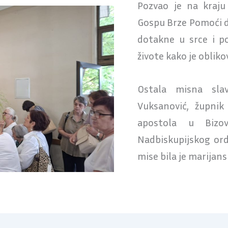
Pozvao je na kraju
Gospu Brze Pomoći da
dotakne u srce i p
živote kako je obliko
Ostala misna slav
Vuksanović, župnik
apostola u Bizo
Nadbiskupijskog ordi
mise bila je marijan