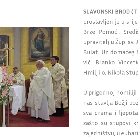
SLAVONSKI BROD (T
proslavljen je u sri
Brze Pomoći. Sredi
upravitelj u Župi sv.
Bulat. Uz domaćeg ž
vlč. Branko Vinceti
Hmilj i o. Nikola Stup
U prigodnoj homiliji 
nas stavlja Božji po
sva drama i ljepota
zašto su stupovi kr
zajedništvu, u euharis