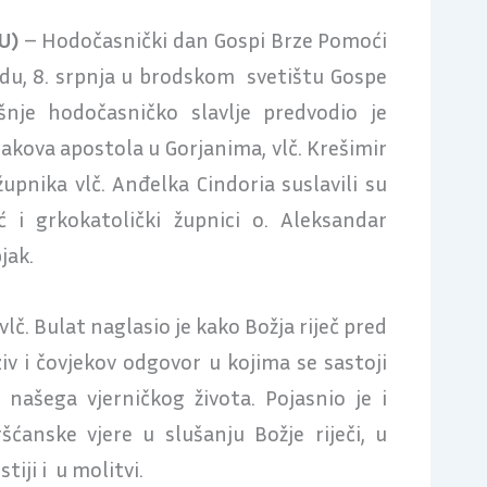
U)
– Hodočasnički dan Gospi Brze Pomoći
jedu, 8. srpnja u brodskom svetištu Gospe
šnje hodočasničko slavlje predvodio je
 Jakova apostola u Gorjanima, vlč. Krešimir
upnika vlč. Anđelka Cindoria suslavili su
ć i grkokatolički župnici o. Aleksandar
jak.
vlč. Bulat naglasio je kako Božja riječ pred
ziv i čovjekov odgovor u kojima se sastoji
 našega vjerničkog života. Pojasnio je i
šćanske vjere u slušanju Božje riječi, u
tiji i u molitvi.