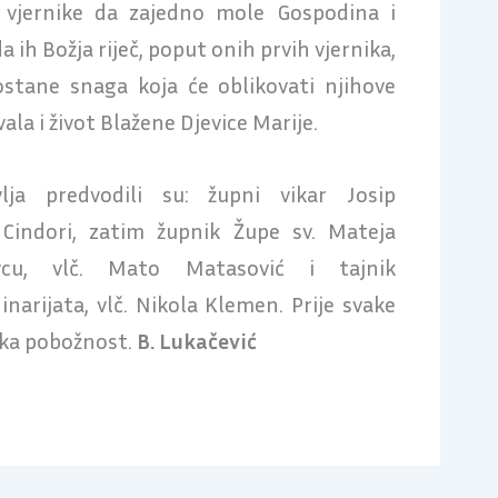
 vjernike da zajedno mole Gospodina i
 ih Božja riječ, poput onih prvih vjernika,
ostane snaga koja će oblikovati njihove
vala i život Blažene Djevice Marije.
lja predvodili su: župni vikar Josip
 Cindori, zatim župnik Župe sv. Mateja
vcu, vlč. Mato Matasović i tajnik
narijata, vlč. Nikola Klemen. Prije svake
ska pobožnost.
B. Lukačević