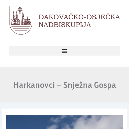
Skip
to
content
Harkanovci – Snježna Gospa