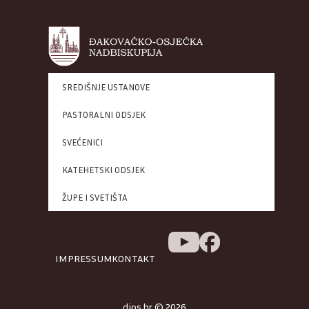
SREDIŠNJE USTANOVE
PASTORALNI ODSJEK
SVEĆENICI
KATEHETSKI ODSJEK
ŽUPE I SVETIŠTA
IMPRESSUM
KONTAKT
djos.hr © 2026.