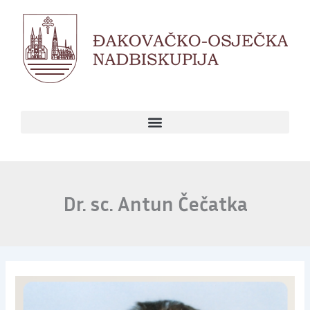
Skip
to
content
Dr. sc. Antun Čečatka