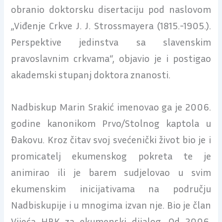
obranio doktorsku disertaciju pod naslovom
„Viđenje Crkve J. J. Strossmayera (1815.-1905.).
Perspektive jedin­stva sa slavenskim
pravoslavnim crkvama“, objavio je i postigao
akademski stupanj doktora znanosti.
Nadbiskup Marin Srakić imenovao ga je 2006.
godine kanonikom Prvo/Stolnog kaptola u
Đakovu. Kroz čitav svoj svećenički život bio je i
promicatelj ekumenskog pokreta te je
animirao ili je barem sudjelovao u svim
ekumenskim inicijativama na području
Nadbiskupije i u mnogima izvan nje. Bio je član
Vijeća HBK za ekumenski dijalog. Od 2006.