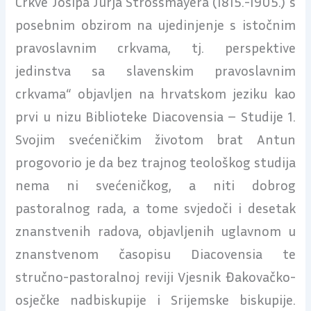
Crkve Josipa Jurja Strossmayera (1815.-1905.) s
posebnim obzirom na ujedinjenje s istočnim
pravoslavnim crkvama, tj. perspektive
jedinstva sa slavenskim pravoslavnim
crkvama“ objavljen na hrvatskom jeziku kao
prvi u nizu Biblioteke Diacovensia – Studije 1.
Svojim svećeničkim životom brat Antun
progovorio je da bez trajnog teološkog studija
nema ni svećeničkog, a niti dobrog
pastoralnog rada, a tome svjedoči i desetak
znanstvenih radova, objavljenih uglavnom u
znanstvenom časopisu Diacovensia te
stručno-pastoralnoj reviji Vjesnik Đakovačko-
osječke nadbiskupije i Srijemske biskupije.