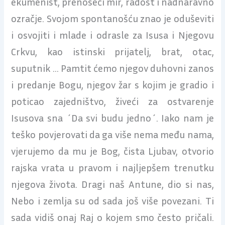
ekumenist, prenoseći mir, radost i nadnaravno
ozračje. Svojom spontanošću znao je oduševiti
i osvojiti i mlade i odrasle za Isusa i Njegovu
Crkvu, kao istinski prijatelj, brat, otac,
suputnik … Pamtit ćemo njegov duhovni zanos
i predanje Bogu, njegov žar s kojim je gradio i
poticao zajedništvo, živeći za ostvarenje
Isusova sna ´Da svi budu jedno´. Iako nam je
teško povjerovati da ga više nema među nama,
vjerujemo da mu je Bog, čista Ljubav, otvorio
rajska vrata u pravom i najljepšem trenutku
njegova života. Dragi naš Antune, dio si nas,
Nebo i zemlja su od sada još više povezani. Ti
sada vidiš onaj Raj o kojem smo često pričali.