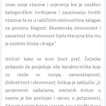
imao svoje stavove i uvjerenja bio je nesklon
kategoričkim tvrdnjama i zauzimanju tvrdih
stavova te se u različitim okolnostima zalagao
za poniznu blagost. Ekumenska otvorenost i
zauzetost te duhovnost Djela Marijina bila mu
je osobito bliska i draga.“
Ističući kako se kroz život preč. Čečatke
pokazalo da posjeduje više karakteristika koje
su resile sv. Josipa, samozatajnost,
diskretnost i skromnost, biskup je zaključio: „U
povjerenim zadaćama, svećenik Antun u
svemu je bio postojan i vjeran, u potpunosti,
čitavim svojim bićem i srcem, sav u službi Isusa