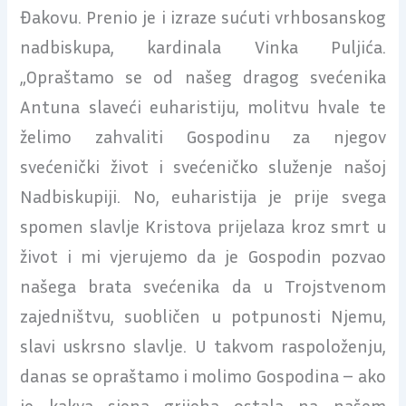
Đakovu. Prenio je i izraze sućuti vrhbosanskog
nadbiskupa, kardinala Vinka Puljića.
„Opraštamo se od našeg dragog svećenika
Antuna slaveći euharistiju, molitvu hvale te
želimo zahvaliti Gospodinu za njegov
svećenički život i svećeničko služenje našoj
Nadbiskupiji. No, euharistija je prije svega
spomen slavlje Kristova prijelaza kroz smrt u
život i mi vjerujemo da je Gospodin pozvao
našega brata svećenika da u Trojstvenom
zajedništvu, suobličen u potpunosti Njemu,
slavi uskrsno slavlje. U takvom raspoloženju,
danas se opraštamo i molimo Gospodina – ako
je kakva sjena grijeha ostala na našem