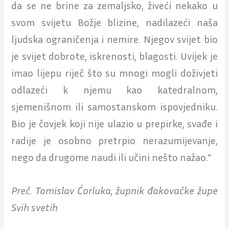
da se ne brine za zemaljsko, živeći nekako u
svom svijetu Božje blizine, nadilazeći naša
ljudska ograničenja i nemire. Njegov svijet bio
je svijet dobrote, iskrenosti, blagosti. Uvijek je
imao lijepu riječ što su mnogi mogli doživjeti
odlazeći k njemu kao katedralnom,
sjemenišnom ili samostanskom ispovjedniku.
Bio je čovjek koji nije ulazio u prepirke, svađe i
radije je osobno pretrpio nerazumijevanje,
nego da drugome naudi ili učini nešto nažao.“
Preč. Tomislav Ćorluka, župnik đakovačke župe
Svih svetih