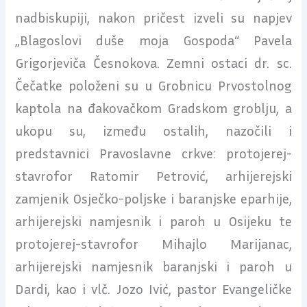
nadbiskupiji, nakon pričest izveli su napjev
„Blagoslovi duše moja Gospoda“ Pavela
Grigorjeviča Česnokova. Zemni ostaci dr. sc.
Čečatke položeni su u Grobnicu Prvostolnog
kaptola na đakovačkom Gradskom groblju, a
ukopu su, između ostalih, nazočili i
predstavnici Pravoslavne crkve: protojerej-
stavrofor Ratomir Petrović, arhijerejski
zamjenik Osječko-poljske i baranjske eparhije,
arhijerejski namjesnik i paroh u Osijeku te
protojerej-stavrofor Mihajlo Marijanac,
arhijerejski namjesnik baranjski i paroh u
Dardi, kao i vlč. Jozo Ivić, pastor Evangeličke