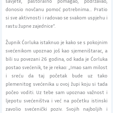
savjete, pastoralno pomagao, podržavao,
donosio novčanu pomoć potrebnima… Pratio
si sve aktivnosti i radovao se svakom uspjehu i
rastu župne zajednice“.
Župnik Ćorluka istaknuo je kako se s pokojnim
svećenikom upoznao još kao sjemeništarac, a
bili su povezani 26 godina, od kada je Ćorluka
postao svećenik, te je rekao: „Imao sam milost
i sreću da taj početak bude uz tako
plemenitog svećenika u ovoj župi koju si tada
počeo voditi. Uz tebe sam upoznao važnost i
ljepotu svećeništva i već na početku istinski
zavolio svećenički poziv. Svojih najboljih i