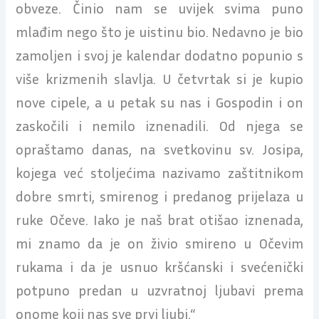
obveze. Činio nam se uvijek svima puno
mlađim nego što je uistinu bio. Nedavno je bio
zamoljen i svoj je kalendar dodatno popunio s
više krizmenih slavlja. U četvrtak si je kupio
nove cipele, a u petak su nas i Gospodin i on
zaskočili i nemilo iznenadili. Od njega se
opraštamo danas, na svetkovinu sv. Josipa,
kojega već stoljećima nazivamo zaštitnikom
dobre smrti, smirenog i predanog prijelaza u
ruke Očeve. Iako je naš brat otišao iznenada,
mi znamo da je on živio smireno u Očevim
rukama i da je usnuo kršćanski i svećenički
potpuno predan u uzvratnoj ljubavi prema
onome koji nas sve prvi ljubi.“