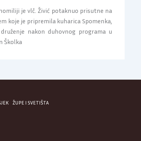
omiliji je vlč. Živić potaknuo prisutne na
ićem koje je pripremila kuharica Spomenka,
sko druženje nakon duhovnog programa u
n Školka
SJEK
ŽUPE I SVETIŠTA