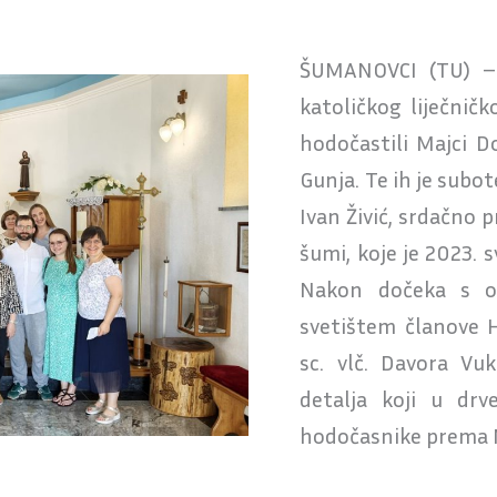
ŠUMANOVCI (TU) – 
katoličkog liječnič
hodočastili Majci 
Gunja. Te ih je subot
Ivan Živić, srdačno 
šumi, koje je 2023. 
Nakon dočeka s ob
svetištem članove H
sc. vlč. Davora V
detalja koji u drve
hodočasnike prema 