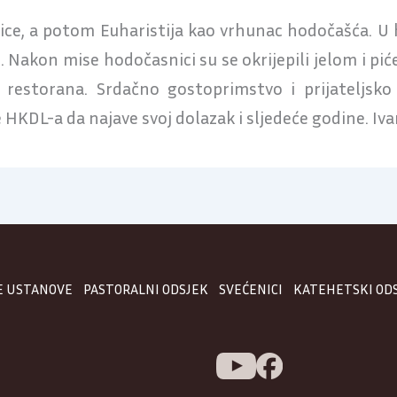
ice, a potom Euharistija kao vrhunac hodočašća. U h
. Nakon mise hodočasnici su se okrijepili jelom i p
roj restorana. Srdačno gostoprimstvo i prijatelj
KDL-a da najave svoj dolazak i sljedeće godine. Iva
E USTANOVE
PASTORALNI ODSJEK
SVEĆENICI
KATEHETSKI OD