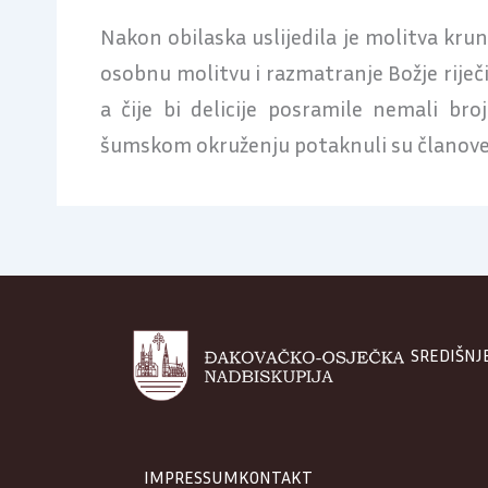
Nakon obilaska uslijedila je molitva krun
osobnu molitvu i razmatranje Božje riječi
a čije bi delicije posramile nemali b
šumskom okruženju potaknuli su članove H
SREDIŠNJ
IMPRESSUM
KONTAKT