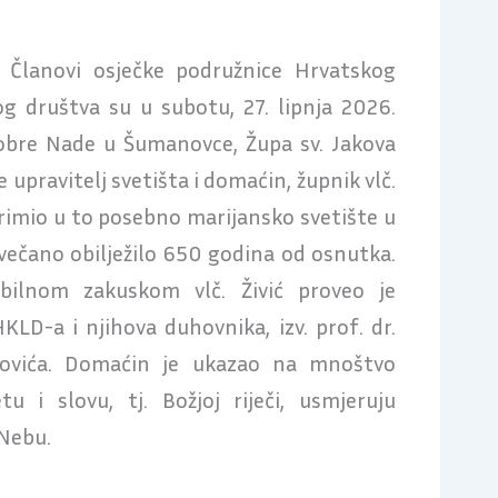
Članovi osječke podružnice Hrvatskog
kog društva su u subotu, 27. lipnja 2026.
Dobre Nade u Šumanovce, Župa sv. Jakova
e upravitelj svetišta i domaćin, župnik vlč.
primio u to posebno marijansko svetište u
svečano obilježilo 650 godina od osnutka.
ilnom zakuskom vlč. Živić proveo je
KLD-a i njihova duhovnika, izv. prof. dr.
ukovića. Domaćin je ukazao na mnoštvo
tu i slovu, tj. Božjoj riječi, usmjeruju
Nebu.