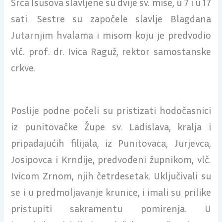
Srca Isusova slavljene su dvije sv. mise, u 7 i u 17
sati. Sestre su započele slavlje Blagdana
Jutarnjim hvalama i misom koju je predvodio
vlč. prof. dr. Ivica Raguž, rektor samostanske
crkve.
Poslije podne počeli su pristizati hodočasnici
iz punitovačke Župe sv. Ladislava, kralja i
pripadajućih filijala, iz Punitovaca, Jurjevca,
Josipovca i Krndije, predvođeni župnikom, vlč.
Ivicom Zrnom, njih četrdesetak. Uključivali su
se i u predmoljavanje krunice, i imali su prilike
pristupiti sakramentu pomirenja. U