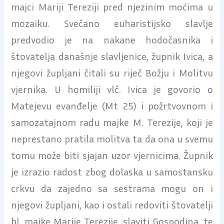
majci Mariji Tereziji pred njezinim moćima u
mozaiku. Svečano euharistijsko slavlje
predvodio je na nakane hodočasnika i
štovatelja današnje slavljenice, župnik Ivica, a
njegovi župljani čitali su riječ Božju i Molitvu
vjernika. U homiliji vlč. Ivica je govorio o
Matejevu evanđelje (Mt 25) i požrtvovnom i
samozatajnom radu majke M. Terezije, koji je
neprestano pratila molitva ta da ona u svemu
tomu može biti sjajan uzor vjernicima. Župnik
je izrazio radost zbog dolaska u samostansku
crkvu da zajedno sa sestrama mogu on i
njegovi župljani, kao i ostali redoviti štovatelji
bl. majke Marije Terezije, slaviti Gospodina, te