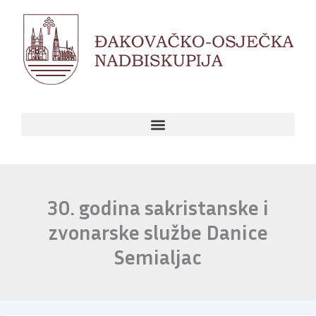
Skip
to
content
30. godina sakristanske i
zvonarske službe Danice
Semialjac