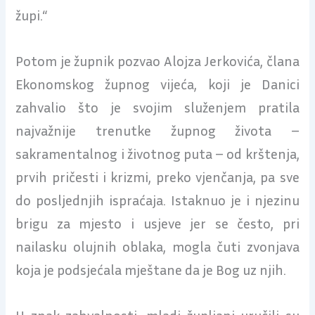
župi.“
Potom je župnik pozvao Alojza Jerkovića, člana
Ekonomskog župnog vijeća, koji je Danici
zahvalio što je svojim služenjem pratila
najvažnije trenutke župnog života –
sakramentalnog i životnog puta – od krštenja,
prvih pričesti i krizmi, preko vjenčanja, pa sve
do posljednjih ispraćaja. Istaknuo je i njezinu
brigu za mjesto i usjeve jer se često, pri
nailasku olujnih oblaka, mogla čuti zvonjava
koja je podsjećala mještane da je Bog uz njih.
U znak zahvalnosti, mladi župljani uručili su