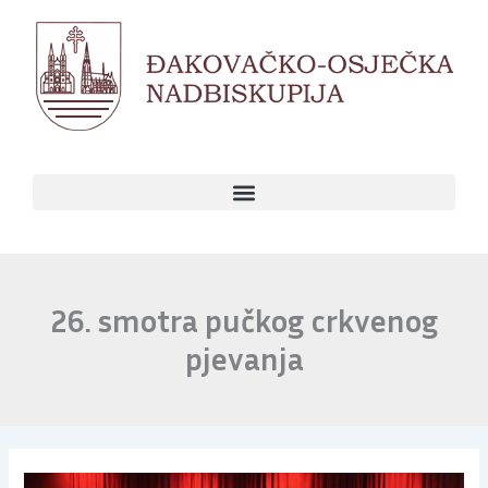
Skip
to
content
26. smotra pučkog crkvenog
pjevanja