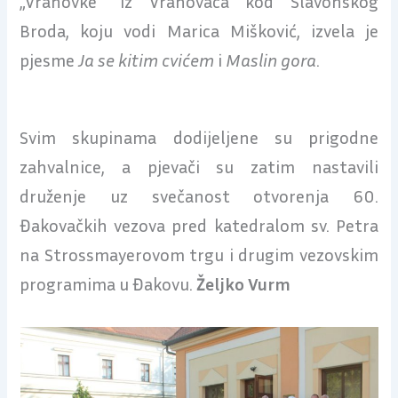
„Vranovke“ iz Vranovaca kod Slavonskog
Broda, koju vodi Marica Mišković, izvela je
pjesme
Ja se kitim cvićem
i
Maslin gora
.
Svim skupinama dodijeljene su prigodne
zahvalnice, a pjevači su zatim nastavili
druženje uz svečanost otvorenja 60.
Đakovačkih vezova pred katedralom sv. Petra
na Strossmayerovom trgu i drugim vezovskim
programima u Đakovu.
Željko Vurm