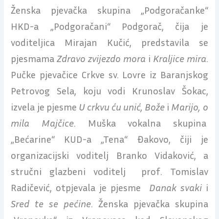
Ženska pjevačka skupina „Podgoračanke“
HKD-a „Podgoračani“ Podgorač, čija je
voditeljica Mirajan Kučić, predstavila se
pjesmama
Zdravo zvijezdo mora
i
Kraljice mira
.
Pučke pjevačice Crkve sv. Lovre iz Baranjskog
Petrovog Sela, koju vodi Krunoslav Šokac,
izvela je pjesme
U crkvu ću unić, Bože
i
Marijo, o
mila Majčice
. Muška vokalna skupina
„Bećarine“ KUD-a „Tena“ Đakovo, čiji je
organizacijski voditelj Branko Vidaković, a
stručni glazbeni voditelj prof. Tomislav
Radičević, otpjevala je pjesme
Danak svaki
i
Sred te se pećine
. Ženska pjevačka skupina