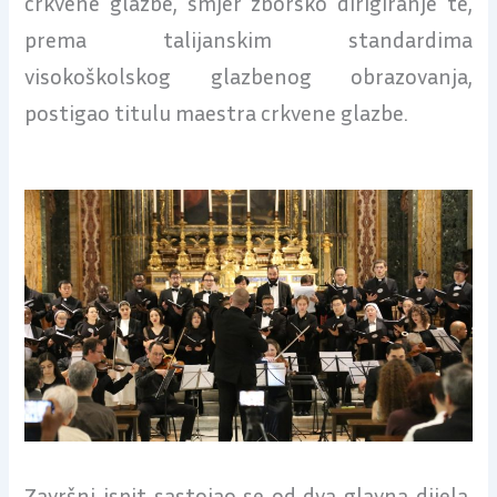
crkvene glazbe, smjer zborsko dirigiranje te,
prema talijanskim standardima
visokoškolskog glazbenog obrazovanja,
postigao titulu maestra crkvene glazbe.
Završni ispit sastojao se od dva glavna dijela.