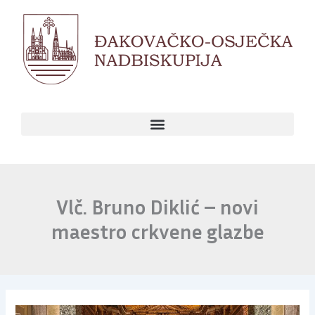
Skip
to
content
Vlč. Bruno Diklić – novi
maestro crkvene glazbe