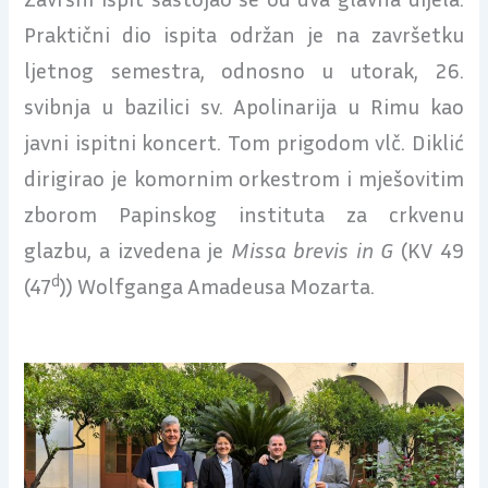
Praktični dio ispita održan je na završetku
ljetnog semestra, odnosno u utorak, 26.
svibnja u bazilici sv. Apolinarija u Rimu kao
javni ispitni koncert. Tom prigodom vlč. Diklić
dirigirao je komornim orkestrom i mješovitim
zborom Papinskog instituta za crkvenu
glazbu, a izvedena je
Missa brevis in G
(KV 49
d
(47
)) Wolfganga Amadeusa Mozarta.