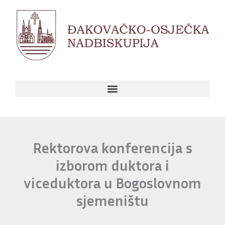
Skip
to
content
Rektorova konferencija s
izborom duktora i
viceduktora u Bogoslovnom
sjemeništu