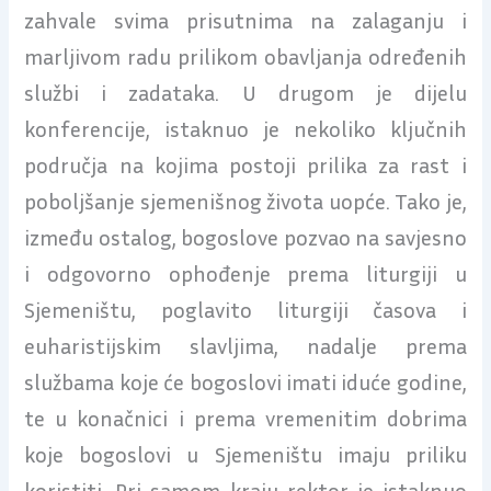
zahvale svima prisutnima na zalaganju i
marljivom radu prilikom obavljanja određenih
službi i zadataka. U drugom je dijelu
konferencije, istaknuo je nekoliko ključnih
područja na kojima postoji prilika za rast i
poboljšanje sjemenišnog života uopće. Tako je,
između ostalog, bogoslove pozvao na savjesno
i odgovorno ophođenje prema liturgiji u
Sjemeništu, poglavito liturgiji časova i
euharistijskim slavljima, nadalje prema
službama koje će bogoslovi imati iduće godine,
te u konačnici i prema vremenitim dobrima
koje bogoslovi u Sjemeništu imaju priliku
koristiti. Pri samom kraju rektor je istaknuo