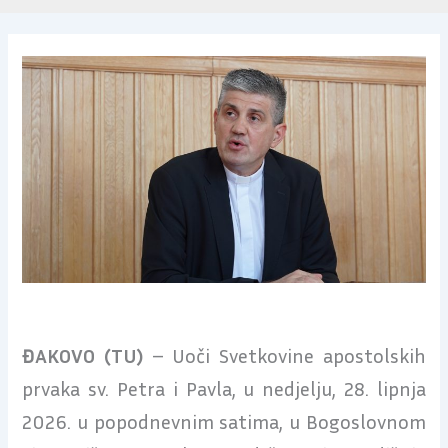
ĐAKOVO (TU)
– Uoči Svetkovine apostolskih
prvaka sv. Petra i Pavla, u nedjelju, 28. lipnja
2026. u popodnevnim satima, u Bogoslovnom