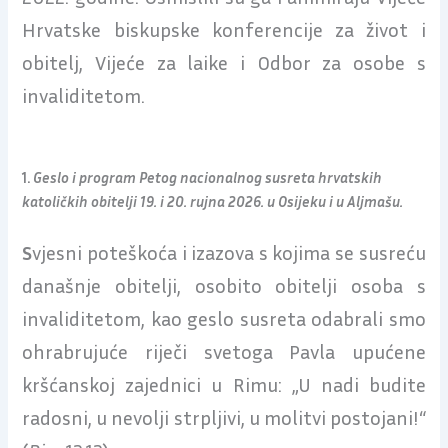
Hrvatske biskupske konferencije za život i
obitelj, Vijeće za laike i Odbor za osobe s
invaliditetom.
1.
Geslo i program Petog nacionalnog susreta hrvatskih
katoličkih obitelji
19. i 20. rujna
2026. u
Osijeku i u Aljmašu.
S
vjesni poteškoća i izazova s kojima se susreću
današnje obitelji, osobito obitelji osoba s
invaliditetom, kao geslo susreta odabrali smo
ohrabrujuće riječi svetoga Pavla upućene
kršćanskoj zajednici u Rimu: „U nadi budite
radosni, u nevolji strpljivi, u molitvi postojani!“