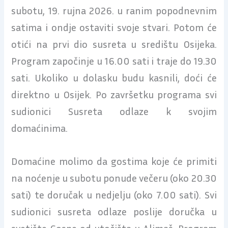
subotu, 19. rujna 2026. u ranim popodnevnim
satima i ondje ostaviti svoje stvari. Potom će
otići na prvi dio susreta u središtu Osijeka.
Program započinje u 16.00 sati i traje do 19.30
sati. Ukoliko u dolasku budu kasnili, doći će
direktno u Osijek. Po završetku programa svi
sudionici Susreta odlaze k svojim
domaćinima.
Domaćine molimo da gostima koje će primiti
na noćenje u subotu ponude večeru (oko 20.30
sati) te doručak u nedjelju (oko 7.00 sati). Svi
sudionici susreta odlaze poslije doručka u
svetište Gospe od utočišta u Aljmaš. Program