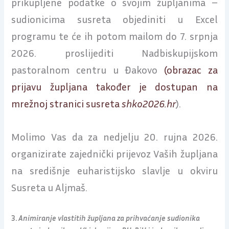
prikupljene podatke o svojim župljanima –
sudionicima susreta objediniti u Excel
programu te će ih potom mailom do 7. srpnja
2026. proslijediti Nadbiskupijskom
pastoralnom centru u Đakovo
(obrazac za
prijavu župljana također je dostupan na
mrežnoj stranici susreta
shko2026.hr
).
Molimo Vas da za nedjelju 20. rujna 2026.
organizirate zajednički prijevoz Vaših župljana
na središnje euharistijsko slavlje u okviru
Susreta u Aljmaš.
3.
Animiranje vlastitih župljana za prihvaćanje sudionika