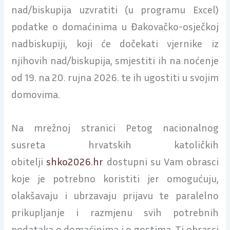
nad/biskupija uzvratiti (u programu Excel)
podatke o domaćinima u Đakovačko-osječkoj
nadbiskupiji, koji će dočekati vjernike iz
njihovih nad/biskupija, smjestiti ih na noćenje
od 19. na 20. rujna 2026. te ih ugostiti u svojim
domovima.
Na mrežnoj stranici Petog nacionalnog
susreta hrvatskih katoličkih
obitelji
shko2026.hr
dostupni su Vam obrasci
koje je potrebno koristiti jer omogućuju,
olakšavaju i ubrzavaju prijavu te paralelno
prikupljanje i razmjenu svih potrebnih
podataka o domaćinima i o gostima. Ti obrasci