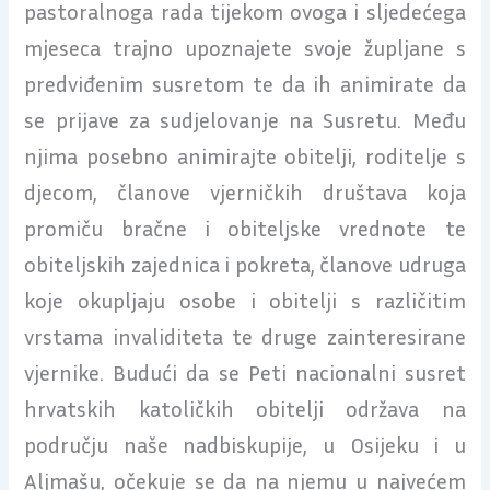
pastoralnoga rada tijekom ovoga i sljedećega
mjeseca trajno upoznajete svoje župljane s
predviđenim susretom te da ih animirate da
se prijave za sudjelovanje na Susretu. Među
njima posebno animirajte obitelji, roditelje s
djecom, članove vjerničkih društava koja
promiču bračne i obiteljske vrednote te
obiteljskih zajednica i pokreta, članove udruga
koje okupljaju osobe i obitelji s različitim
vrstama invaliditeta te druge zainteresirane
vjernike. Budući da se Peti nacionalni susret
hrvatskih katoličkih obitelji održava na
području naše nadbiskupije, u Osijeku i u
Aljmašu, očekuje se da na njemu u najvećem