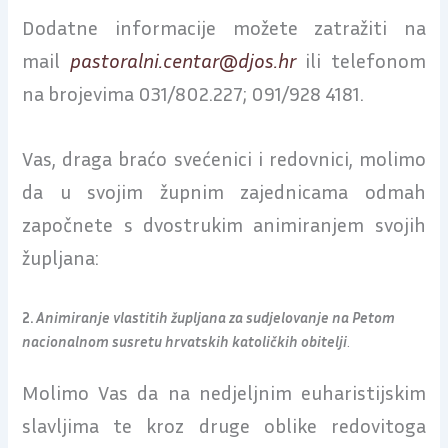
Dodatne informacije možete zatražiti na
mail
pastoralni.centar@djos.hr
ili telefonom
na brojevima 031/802.227; 091/928 4181.
Vas, draga braćo svećenici i redovnici, molimo
da u svojim župnim zajednicama odmah
započnete s dvostrukim animiranjem svojih
župljana:
2.
Animiranje vlastitih župljana za sudjelovanje na Petom
nacionalnom susretu hrvatskih katoličkih obitelji
.
Molimo Vas da na nedjeljnim euharistijskim
slavljima te kroz druge oblike redovitoga