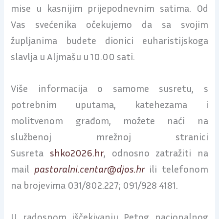
mise u kasnijim prijepodnevnim satima. Od
Vas svećenika očekujemo da sa svojim
župljanima budete dionici euharistijskoga
slavlja u Aljmašu u 10.00 sati.
Više informacija o samome susretu, s
potrebnim uputama, katehezama i
molitvenom građom, možete naći na
službenoj mrežnoj stranici
Susreta
shko2026.hr
, odnosno zatražiti na
mail
pastoralni.centar@djos.hr
ili telefonom
na brojevima 031/802.227; 091/928 4181.
U radosnom iščekivanju Petog nacionalnog