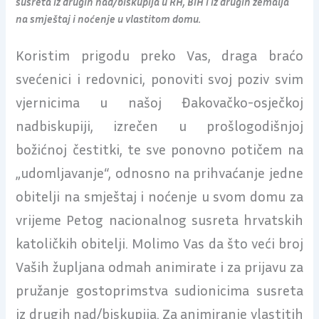
susreta iz drugih nad/biskupija u RH, BiH i iz drugih zemalja
na smještaj i noćenje u vlastitom domu.
Koristim prigodu preko Vas, draga braćo
svećenici i redovnici, ponoviti svoj poziv svim
vjernicima u našoj Đakovačko-osječkoj
nadbiskupiji, izrečen u prošlogodišnjoj
božićnoj čestitki, te sve ponovno potičem na
„udomljavanje“, odnosno na prihvaćanje jedne
obitelji na smještaj i noćenje u svom domu za
vrijeme Petog nacionalnog susreta hrvatskih
katoličkih obitelji. Molimo Vas da što veći broj
Vaših župljana odmah animirate i za prijavu za
pružanje gostoprimstva sudionicima susreta
iz drugih nad/biskupija. Za animiranje vlastitih