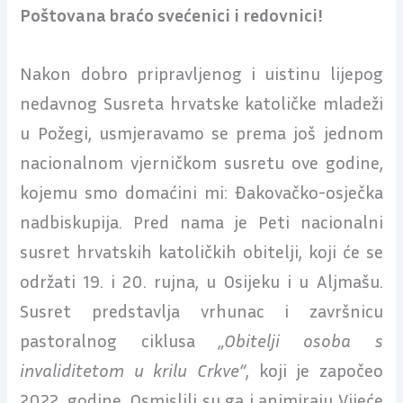
Poštovana braćo svećenici i redovnici!
Nakon dobro pripravljenog i uistinu lijepog
nedavnog Susreta hrvatske katoličke mladeži
u Požegi, usmjeravamo se prema još jednom
nacionalnom vjerničkom susretu ove godine,
kojemu smo domaćini mi: Đakovačko-osječka
nadbiskupija. Pred nama je Peti nacionalni
susret hrvatskih katoličkih obitelji, koji će se
održati 19. i 20. rujna, u Osijeku i u Aljmašu.
Susret predstavlja vrhunac i završnicu
pastoralnog ciklusa
„Obitelji osoba s
invaliditetom u krilu Crkve“
, koji je započeo
2022. godine. Osmislili su ga i animiraju Vijeće