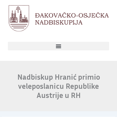
Skip
to
content
Nadbiskup Hranić primio
veleposlanicu Republike
Austrije u RH