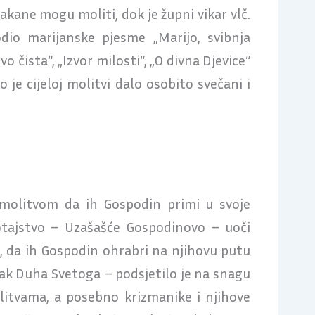
akane mogu moliti, dok je župni vikar vlč.
odio marijanske pjesme „Marijo, svibnja
evo čista“, „Izvor milosti“, „O divna Djevice“
to je cijeloj molitvi dalo osobito svečani i
 molitvom da ih Gospodin primi u svoje
 otajstvo – Uzašašće Gospodinovo – uoči
t, da ih Gospodin ohrabri na njihovu putu
zak Duha Svetoga – podsjetilo je na snagu
molitvama, a posebno krizmanike i njihove