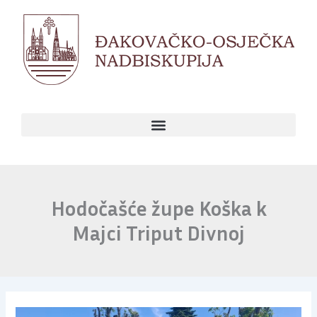
Skip
to
content
Hodočašće župe Koška k
Majci Triput Divnoj