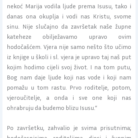
nekoć Marija vodila ljude prema Isusu, tako i
danas ona okuplja i vodi nas Kristu, svome
sinu. Nije slučajno da završetak naše župne
kateheze obilježavamo upravo ovim
hodočašćem. Vjera nije samo nešto što učimo
iz knjige u školi i sl. vjera je upravo taj naš put
kojim hodimo cijeli svoj život. I na tom putu,
Bog nam daje ljude koji nas vode i koji nam
pomažu u tom rastu. Prvo roditelje, potom,
vjeroučitelje, a onda i sve one koji nas
ohrabruju da budemo blizu Isusu.“
Po završetku, zahvalio je svima prisutnima;
hodočasnicima, roditeljima, djeci i župnim